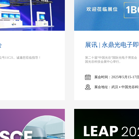
会
展讯 | 永鼎光电
展位号11C21。诚邀您莅临指导！
第二十届“中国光谷”国际光电子博览会（简称
国光谷科技会展中心举行。
展会时间：2025年5月15-17
展会地址：武汉 ▪ 中国光谷