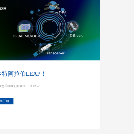
特阿拉伯LEAP！
迎您莅临我们的展位：H3.C152
将开始