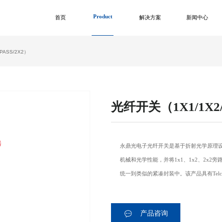
Product
首页
解决方案
新闻中心
PASS/2X2）
光纤开关（1X1/1X2/
永鼎光电子光纤开关是基于折射光学原理
机械和光学性能，并将1x1、1x2、2x2旁
统一到类似的紧凑封装中。该产品具有Telcord
产品咨询