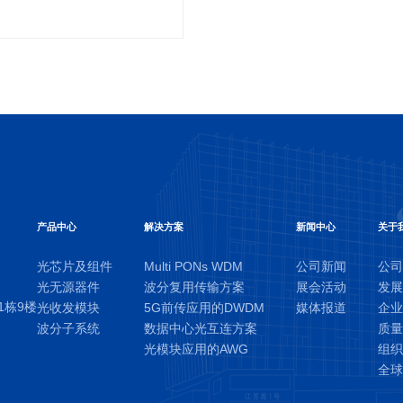
产品中心
解决方案
新闻中心
关于
光芯片及组件
Multi PONs WDM
公司新闻
公
光无源器件
波分复用传输方案
展会活动
发
1栋9楼
光收发模块
5G前传应用的DWDM
媒体报道
企
波分子系统
数据中心光互连方案
质
光模块应用的AWG
组
全