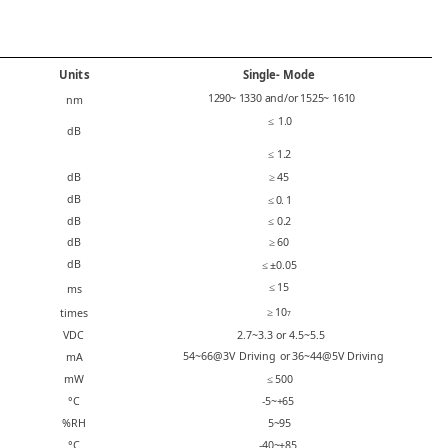
U
nits
Single
-
Mode
1290~
1
330 and/or 1525~ 1610
n
m
≤
1.0
d
B
≤
1.2
d
B
≥ 45
d
B
≤
0. 1
d
B
≤
0.2
d
B
≥ 60
d
B
≤
±0.05
≤ 15
m
s
≥
10
t
imes
7
V
DC
2.7~3
.3 or 4.5~5.5
54~66@3
V
Driving
or
36~
44@5V Driving
m
A
m
W
≤
500
°
C
-5~+6
5
%R
H
5~
95
°
C
-40~
+85