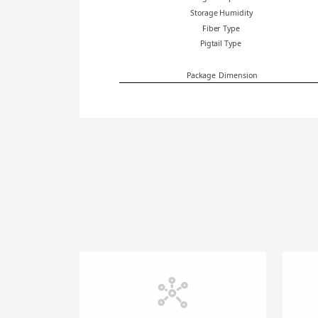
Storage Humidit
y
F
iber
Type
Pigtail Ty
pe
Pack
age
Dimension