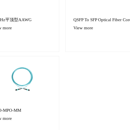
GHz平顶型AAWG
QSFP To SFP Optical Fiber Cor
w more
View more
O-MPO-MM
w more