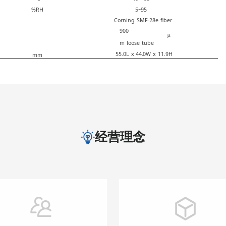
%R
H
5~
95
Cor
ning
SMF
-28
e
fiber
900
m
loose
tube
55.0
L
x
44.0
W
x
11.9H
m
m
经营理念