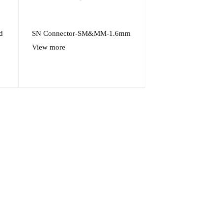
d
SN Connector-SM&MM-1.6mm
View more