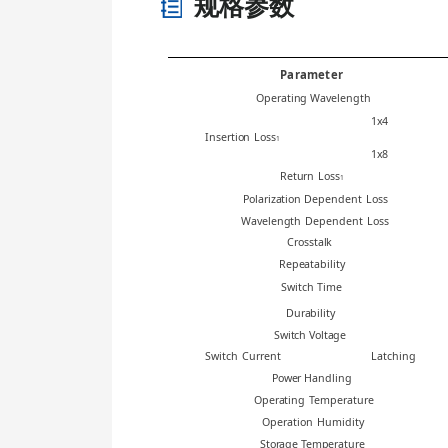
规格参数
P
arameter
Operating Wavel
ength
1
x4
Insertio
n
Loss
1
1
x8
Retur
n
Loss
1
Polarization Depend
ent
Loss
Waveleng
th
Dependent
Loss
Crosstalk
Repeat
ability
Sw
itch
Time
Durab
ility
Switch Volt
age
Switch
Current
Latching
Power Ha
ndling
Ope
rating
Temperature
Operat
ion
Humidity
Storage Tempera
ture